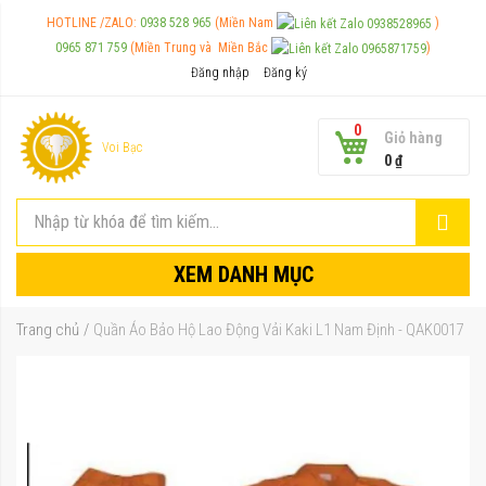
HOTLINE /ZALO:
0938 528 965
(Miền Nam
)
0965 871 759
(Miền Trung và
Miền Bắc
)
Đăng nhập
Đăng ký
0
Giỏ hàng
Voi Bạc
0 ₫
XEM DANH MỤC
Trang chủ
Quần Áo Bảo Hộ Lao Động Vải Kaki L1 Nam Định - QAK0017
Chuyển
đến
phần
đầu