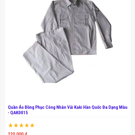
Quần Áo Đồng Phục Công Nhân Vải Kaki Hàn Quốc Đa Dạng Màu
- QAK0015
Xếp hạng:
100%
220.000 ₫