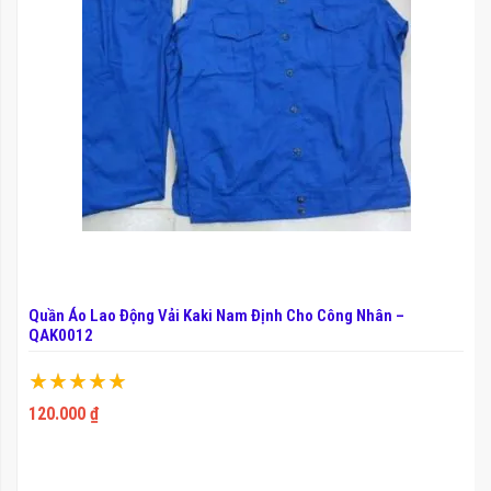
Quần Áo Lao Động Vải Kaki Nam Định Cho Công Nhân –
QAK0012
Xếp hạng:
100%
120.000 ₫