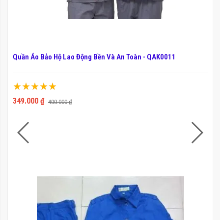
Quần Áo Bảo Hộ Lao Động Bền Và An Toàn - QAK0011
Xếp hạng:
100%
349.000 ₫
400.000 ₫