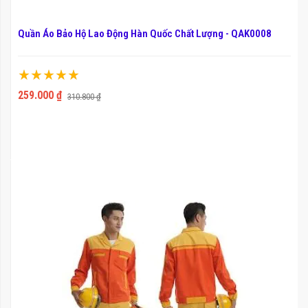
Quần Áo Bảo Hộ Lao Động Hàn Quốc Chất Lượng - QAK0008
Xếp hạng:
100%
259.000 ₫
310.800 ₫