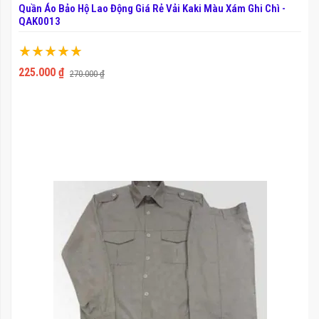
Quần Áo Bảo Hộ Lao Động Giá Rẻ Vải Kaki Màu Xám Ghi Chì -
QAK0013
Xếp hạng:
100%
225.000 ₫
270.000 ₫