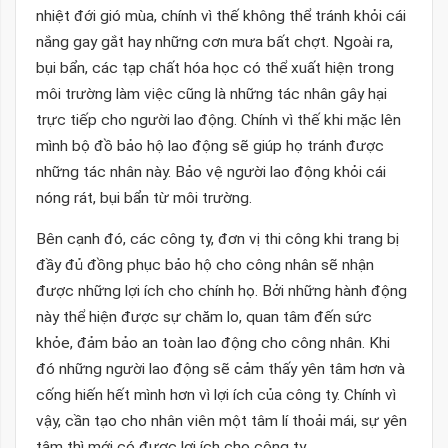
nhiệt đới gió mùa, chính vì thế không thể tránh khỏi cái
nắng gay gắt hay những cơn mưa bất chợt. Ngoài ra,
bụi bẩn, các tạp chất hóa học có thể xuất hiện trong
môi trường làm việc cũng là những tác nhân gây hại
trực tiếp cho người lao động. Chính vì thế khi mặc lên
mình bộ đồ bảo hộ lao động sẽ giúp họ tránh được
những tác nhân này. Bảo vệ người lao động khỏi cái
nóng rát, bụi bẩn từ môi trường.
Bên cạnh đó, các công ty, đơn vị thi công khi trang bị
đầy đủ đồng phục bảo hộ cho công nhân sẽ nhận
được những lợi ích cho chính họ. Bởi những hành động
này thể hiện được sự chăm lo, quan tâm đến sức
khỏe, đảm bảo an toàn lao động cho công nhân. Khi
đó những người lao động sẽ cảm thấy yên tâm hơn và
cống hiến hết mình hơn vì lợi ích của công ty. Chính vì
vậy, cần tạo cho nhân viên một tâm lí thoải mái, sự yên
tâm thì mới có được lợi ích cho công ty.