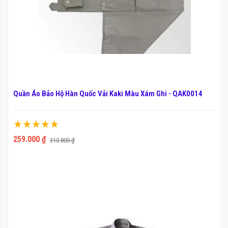
Quần Áo Bảo Hộ Hàn Quốc Vải Kaki Màu Xám Ghi - QAK0014
Xếp hạng:
100%
259.000 ₫
310.800 ₫