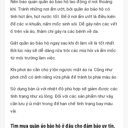
Nên bảo quản quần áo bảo hộ lao động ở nơi thoáng
khí. Tránh những nơi ẩm ướt, bởi quần áo bảo hộ có
tính hút ẩm, hút nước tốt. Để ở nơi ẩm ướt là điều kiện
để các vi khuẩn, nấm mốc sinh sôi. Dễ gây nên các vết
ố trên vải áo, thậm chí gây ra các bệnh về da.
Giặt quần áo bảo hộ ngay sau khi đi làm về là tốt nhất.
Bởi lúc này sẽ dễ dàng rửa trôi các mùi hôi và ẩm mốc
từ môi trường làm việc.
Khi phơi áo cần chú ý lộn ngược mặt áo ra. Cũng như
phơi chỗ có ánh nắng vừa phải để tránh bị phai màu áo.
Sử dụng bàn ủi với nhiệt độ phù hợp sẽ giảm được các
tình trạng như xù lông. Đối với các sản phẩm như vậy,
cần lưu ý ủi mặt trong để hạn chế tình trạng bay màu
vải.
Tìm mua
quần áo bảo hộ
ở đâu cho đảm bảo uy tín,