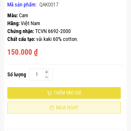
100
100
% of
Mã sản phẩm
QAK0017
thư
viện
Màu:
Cam
hình
Hãng:
Việt Nam
ảnh
Chứng nhận:
TCVN 6692-2000
Chất cấu tạo:
vải kaki 60% cotton.
150.000 ₫
Số lượng
THÊM VÀO GIỎ
MUA NGAY