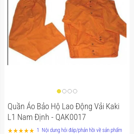
của
thư
viện
hình
ảnh
Chuyển
Quần Áo Bảo Hộ Lao Động Vải Kaki
đến
phần
L1 Nam Định - QAK0017
đầu
Xếp hạng:
1
Nội dung hỏi đáp/phản hồi về sản phẩm
của