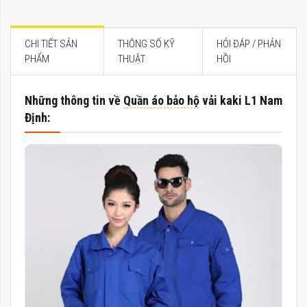
CHI TIẾT SẢN
THÔNG SỐ KỸ
HỎI ĐÁP / PHẢN
PHẨM
THUẬT
HỒI
Những thông tin về
Quần áo bảo hộ
vải kaki L1 Nam
Định: