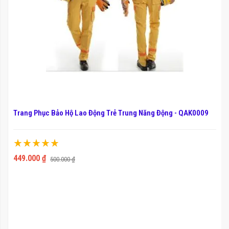
Trang Phục Bảo Hộ Lao Động Trẻ Trung Năng Động - QAK0009
Xếp hạng:
100%
449.000 ₫
500.000 ₫