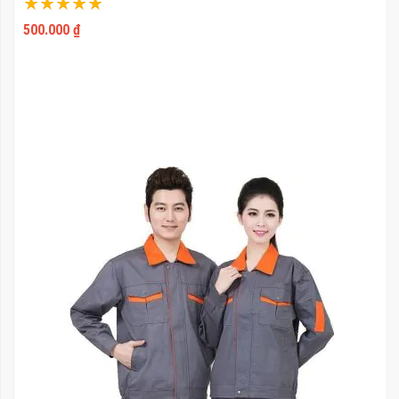
Xếp hạng:
100%
500.000 ₫