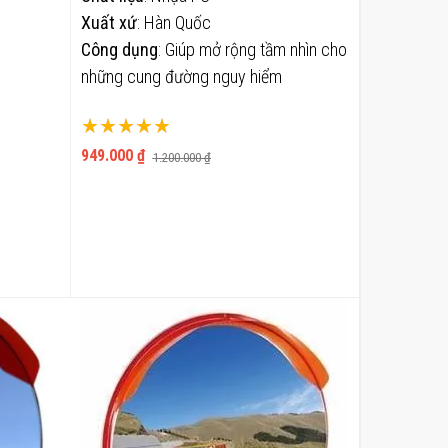
Xuất xứ
: Hàn Quốc
Công dụng
: Giúp mở rộng tầm nhìn cho
những cung đường nguy hiểm
Xếp hạng:
100%
949.000 ₫
1.200.000 ₫
THÊM VÀO GIỎ