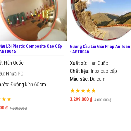
ầu Lồi Plastic Composite Cao Cấp
Gương Cầu Lồi Giải Pháp An Toàn 
 AGT0045
- AGT0046
ứ:
Hàn Quốc
Xuất xứ:
Hàn Quốc
Chất liệu:
Inox cao cấp
ệu:
Nhựa PC
Màu sắc:
Da cam
hước:
Đường kính 60cm
Xếp hạng:
ng:
100%
3.299.000 ₫
4.000.000 ₫
00 ₫
1.500.000 ₫
THÊM VÀO GIỎ
THÊM VÀO GIỎ