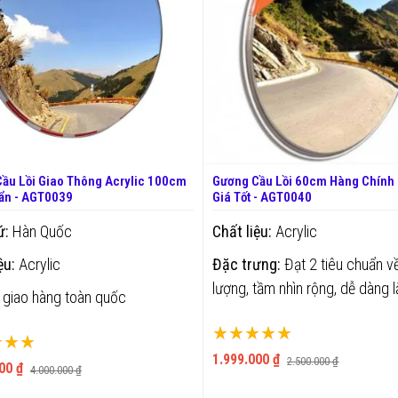
ầu Lồi Giao Thông Acrylic 100cm
Gương Cầu Lồi 60cm Hàng Chính
ẩn - AGT0039
Giá Tốt - AGT0040
ứ:
Hàn Quốc
Chất liệu:
Acrylic
ệu:
Acrylic
Đặc trưng:
Đạt 2 tiêu chuẩn v
lượng, tầm nhìn rộng, dễ dàng l
giao hàng toàn quốc
Xếp hạng:
ng:
100%
1.999.000 ₫
2.500.000 ₫
00 ₫
4.000.000 ₫