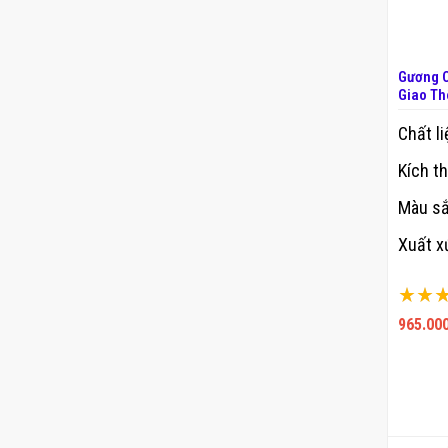
Gương C
Giao T
Chất li
Kích t
Màu s
Xuất x
Xếp hạ
100%
965.000