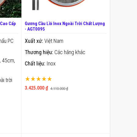
Gương Cầu Lồi Inox Ngoài Trời Chất Lượng
- AGT0095
hẩu PC
Xuất xứ:
Việt Nam
Thương hiệu:
Các hãng khác
, 45cm,
Chất liệu:
Inox
Xếp hạng:
ài trời
100%
3.425.000 ₫
4.110.000 ₫
THÊM VÀO GIỎ