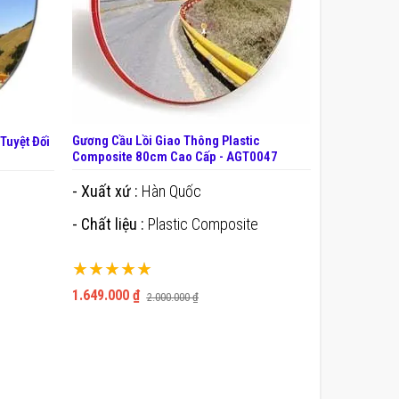
Gương Cầu Lồi Giao Thông Plastic
Tuyệt Đối
Composite 80cm Cao Cấp - AGT0047
- Xuất xứ :
Hàn Quốc
- Chất liệu :
Plastic Composite
Xếp hạng:
100%
1.649.000 ₫
2.000.000 ₫
THÊM VÀO GIỎ