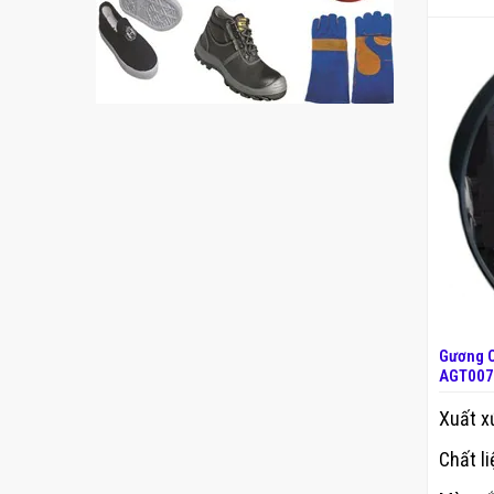
Gương C
AGT007
Xuất x
Chất li