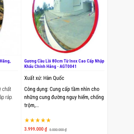
 Hãng,
Gương Cầu Lồi 80cm Từ Inox Cao Cấp Nhập
Khẩu Chính Hãng - AGT0041
Xuất xứ:
Hàn Quốc
ề chất
Công dụng:
Cung cấp tầm nhìn cho
ắp ráp.
những cung đường nguy hiểm, chống
trộm,...
Xếp hạng:
100%
3.999.000 ₫
5.000.000 ₫