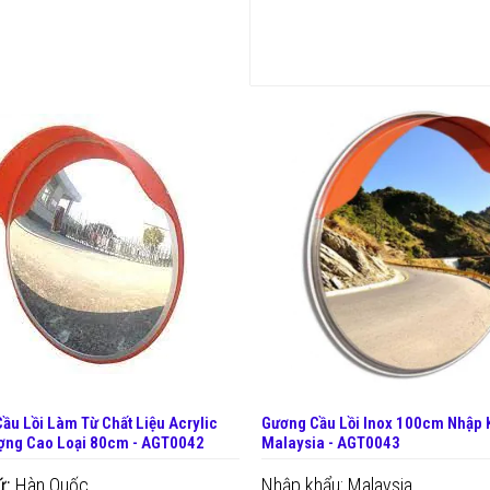
THÊM VÀO GIỎ
THÊM VÀO GIỎ
ầu Lồi Làm Từ Chất Liệu Acrylic
Gương Cầu Lồi Inox 100cm Nhập 
ợng Cao Loại 80cm - AGT0042
Malaysia - AGT0043
ứ:
Hàn Quốc
Nhập khẩu: Malaysia