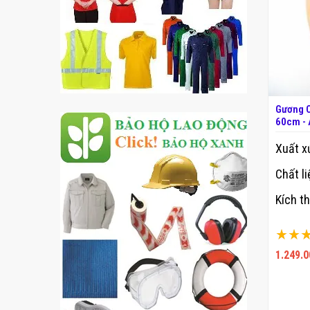
Gương C
60cm -
Xuất x
Chất li
Kích t
Xếp hạ
100%
1.249.0