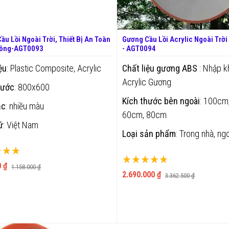
ầu Lồi Ngoài Trời, Thiết Bị An Toàn
Gương Cầu Lồi Acrylic Ngoài Trời Cao Cấp
hông-AGT0093
- AGT0094
ệu
: Plastic Composite, Acrylic
Chất liệu gương ABS
: Nhập k
Acrylic Gương
hước
: 800x600
Kích thước bên ngoài
: 100cm
ắc
: nhiều màu
60cm, 80cm
ứ
: Việt Nam
Loại sản phẩm
: Trong nhà, ngo
ng:
Xếp hạng:
 ₫
1.158.000 ₫
100%
2.690.000 ₫
3.362.500 ₫
THÊM VÀO GIỎ
THÊM VÀO GIỎ