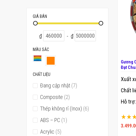
GIÁ BÁN
₫
-
₫
MÀU SẮC
Gương C
Đạt Chu
CHẤT LIỆU
Xuất x
sản
Đang cập nhật
7
Chất li
phẩm
sản
Composite
2
Hỗ trợ:
phẩm
sản
Thép không rỉ (Inox)
6
Xếp hạ
phẩm
sản
ABS – PC
1
100%
3.499.0
phẩm
sản
Acrylic
5