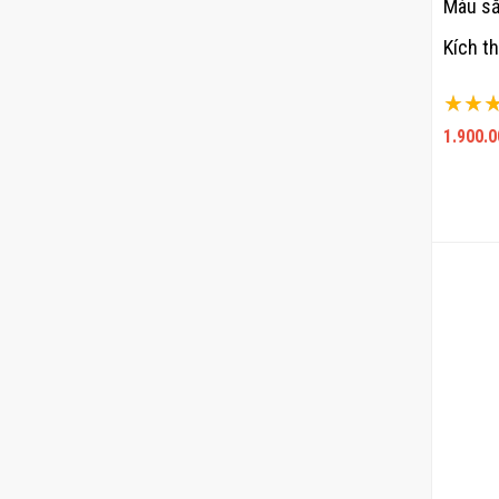
Màu sắ
Kích t
Xếp hạ
100%
1.900.0