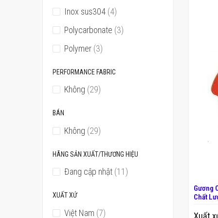
phẩm
sản
Inox sus304
4
phẩm
sản
Polycarbonate
3
phẩm
sản
Polymer
3
phẩm
PERFORMANCE FABRIC
sản
Không
29
phẩm
BÁN
sản
Không
29
phẩm
HÃNG SẢN XUẤT/THƯƠNG HIỆU
sản
Đang cập nhật
11
phẩm
Gương C
XUẤT XỨ
Chất Lư
sản
Việt Nam
7
Xuất x