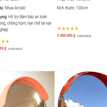
ệu:
Nhựa Acrylic
Kích thước: 100cm
ụng:
Hỗ trợ đảm bảo an toàn
ông, chống trộm, hạn chế tai nạn
Xếp hạng:
ghiệp
100%
5.000.000 ₫
6.000.000 ₫
ng:
00 ₫
3.500.000 ₫
THÊM VÀO GIỎ
THÊM VÀO GIỎ