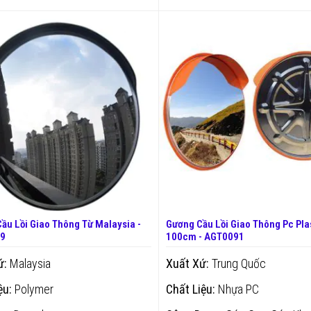
ầu Lồi Giao Thông Từ Malaysia -
Gương Cầu Lồi Giao Thông Pc Pla
9
100cm - AGT0091
ứ:
Malaysia
Xuất Xứ:
Trung Quốc
ệu:
Polymer
Chất Liệu:
Nhựa PC