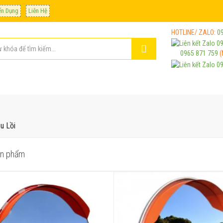
ển Dụng
Liên Hệ
HOTLINE/ ZALO:
0
0965 871 759
(
u Lồi
n phẩm