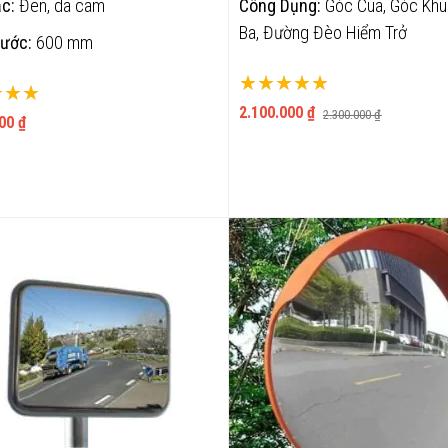
c:
Đen, da cam
Công Dụng:
Góc Cua, Góc Khu
Ba, Đường Đèo Hiểm Trở
hước:
600 mm
Xếp hạng:
ng:
100%
2.100.000 ₫
2.300.000 ₫
00 ₫
THÊM VÀO GIỎ
THÊM VÀO GIỎ