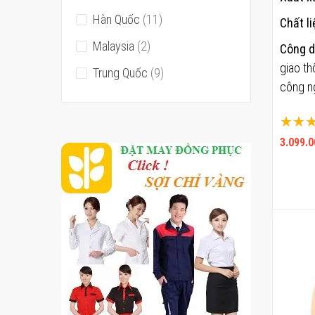
phẩm
sản
Hàn Quốc
11
Chất li
phẩm
sản
Malaysia
2
Công d
phẩm
giao th
sản
Trung Quốc
9
công n
phẩm
Xếp hạ
100%
3.099.0