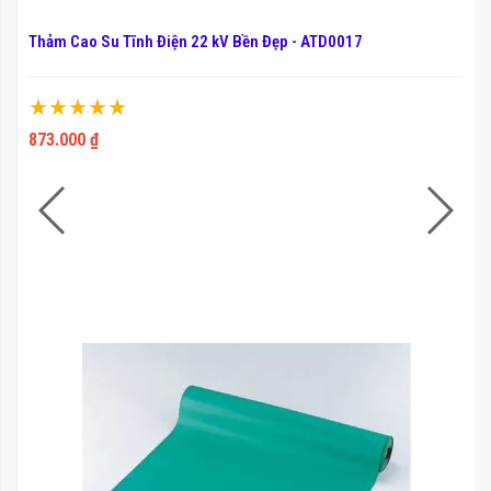
Thảm Cao Su Tĩnh Điện 22 kV Bền Đẹp - ATD0017
Xếp hạng:
100%
873.000 ₫