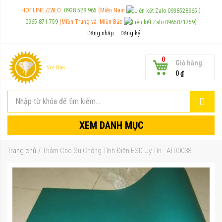
HOTLINE /ZALO:
0938 528 965
(Miền Nam
)
0965 871 759
(Miền Trung và
Miền Bắc
)
Đăng nhập
Đăng ký
0
Giỏ hàng
Voi Bạc
0 ₫
XEM DANH MỤC
Trang chủ
Thảm Cao Su Chống Tĩnh Điện ESD Uy Tín - ATD0038
Chuyển
đến
phần
đầu