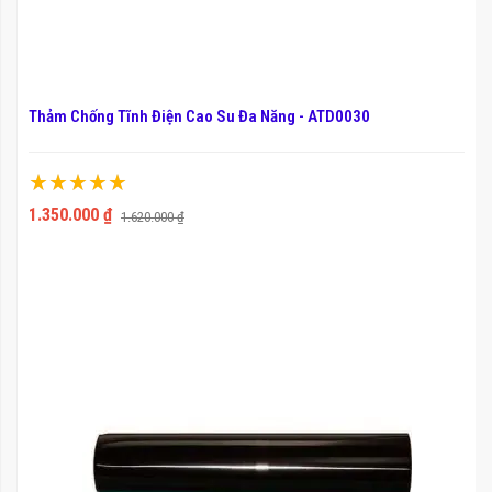
Thảm Chống Tĩnh Điện Cao Su Đa Năng - ATD0030
Xếp hạng:
100%
1.350.000 ₫
1.620.000 ₫