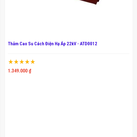
Thảm Cao Su Cách Điện Hạ Áp 22kV - ATD0012
Xếp hạng:
100%
1.349.000 ₫