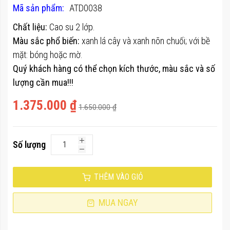
100
100
% of
Mã sản phẩm
ATD0038
thư
viện
Chất liệu:
Cao su 2 lớp.
hình
Màu sắc phổ biến:
xanh lá cây và xanh nõn chuối; với
bề
ảnh
mặt: bóng hoặc mờ.
Quý khách hàng có thể chọn kích thước, màu sắc và số
lượng cần mua!!!
1.375.000 ₫
1.650.000 ₫
Số lượng
THÊM VÀO GIỎ
MUA NGAY