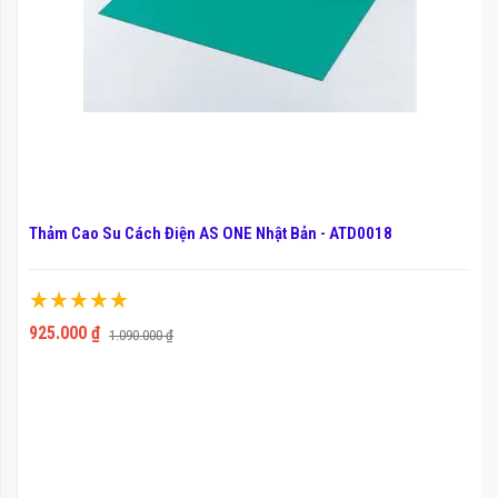
Thảm Cao Su Cách Điện AS ONE Nhật Bản - ATD0018
Xếp hạng:
100%
925.000 ₫
1.090.000 ₫