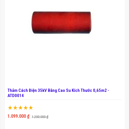
Thảm Cách Điện 35kV Bằng Cao Su Kích Thước 0,65m2 -
ATD0014
Xếp hạng:
100%
1.099.000 ₫
1.200.000 ₫