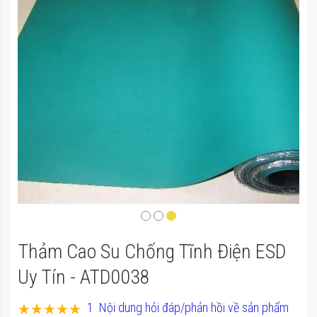
của
thư
viện
hình
ảnh
Chuyển
Thảm Cao Su Chống Tĩnh Điện ESD
đến
phần
Uy Tín - ATD0038
đầu
Xếp hạng:
1
Nội dung hỏi đáp/phản hồi về sản phẩm
của