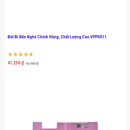
Bút Bi Bến Nghé Chính Hãng, Chất Lượng Cao VPP0011
Xếp hạng:
100%
41.250 ₫
62.000 ₫