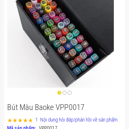
của
thư
viện
hình
ảnh
Chuyển
Bút Màu Baoke VPP0017
đến
phần
Xếp hạng:
1
Nội dung hỏi đáp/phản hồi về sản phẩm
đầu
100
100
% of
Mã sản phẩm
VPP0017