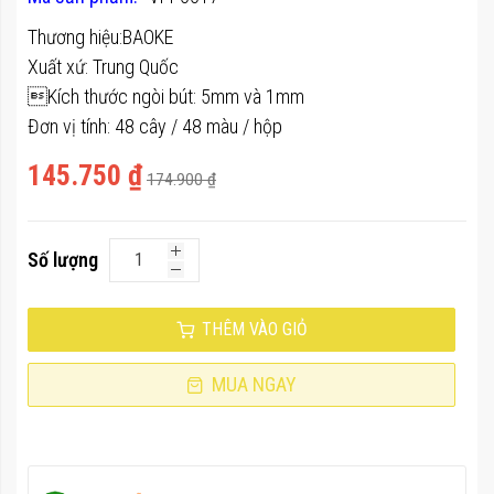
của
Thương hiệu:BAOKE
thư
Xuất xứ: Trung Quốc
viện
Kích thước ngòi bút: 5mm và 1mm
hình
Đơn vị tính: 48 cây / 48 màu / hộp
ảnh
145.750 ₫
174.900 ₫
Số lượng
THÊM VÀO GIỎ
MUA NGAY