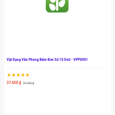
Vật Dụng Văn Phòng Bấm Kim Số 10 Deli - VPP0001
Xếp hạng:
100%
37.650 ₫
39.650 ₫