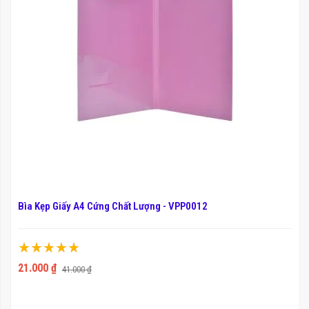
Bìa Kẹp Giấy A4 Cứng Chất Lượng - VPP0012
Xếp hạng:
100%
21.000 ₫
41.000 ₫