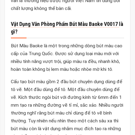
vẫn là thương hiệu được người Việt Nam tin dùng bởi
chất lượng không thể bàn cãi.
Vật Dụng Văn Phòng Phẩm Bút Màu Baoke V0017
là
gì?
Bút Màu Baoke là một trong những dòng bút màu cao
cấp của Trung Quốc. Được sử dụng loại màu mới với
nhiều tính năng vượt trội, giúp màu ra đều, nhanh khô,
hoàn toàn không bị lem màu hoặc nhòe mờ khi tô.
Cấu tạo bút màu gồm 2 đầu bút chuyên dụng dùng để
tô vẽ. Một đầu dùng để tô. Một đầu chuyên dùng để
vẽ. Kích thước ngòi bút với đường kính từ 6mm đến 1
mm tạo ra những đường vẽ tỉ mỉ, sắc xảo. Nhiều người
thường nghĩ rằng bút màu chỉ dùng để tô vẽ bình
thường. Tuy nhiên nếu nhìn theo một cách sâu xa thì
bút màu còn là vật dụng nhằm mục đích tạo ra những