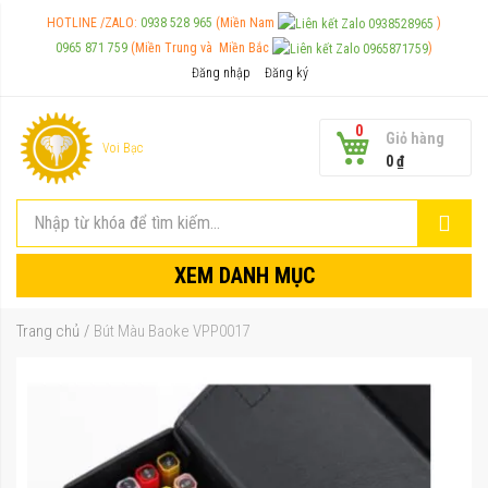
HOTLINE /ZALO:
0938 528 965
(Miền Nam
)
0965 871 759
(Miền Trung và
Miền Bắc
)
Đăng nhập
Đăng ký
0
Giỏ hàng
Voi Bạc
0 ₫
XEM DANH MỤC
Trang chủ
Bút Màu Baoke VPP0017
Chuyển
đến
phần
đầu