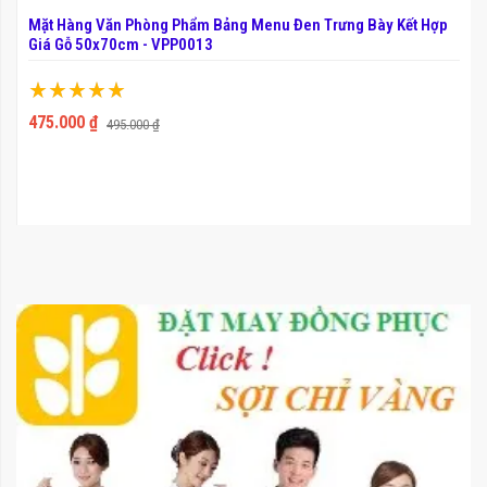
Mặt Hàng Văn Phòng Phẩm Bảng Menu Đen Trưng Bày Kết Hợp
Giá Gỗ 50x70cm - VPP0013
Xếp hạng:
100%
475.000 ₫
495.000 ₫