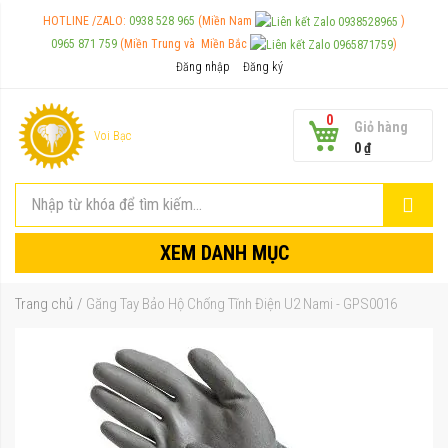
HOTLINE /ZALO:
0938 528 965
(Miền Nam
)
0965 871 759
(Miền Trung và
Miền Bắc
)
Đăng nhập
Đăng ký
0
Giỏ hàng
Voi Bạc
0 ₫
XEM DANH MỤC
Trang chủ
Găng Tay Bảo Hộ Chống Tĩnh Điện U2 Nami - GPS0016
Chuyển
đến
phần
đầu