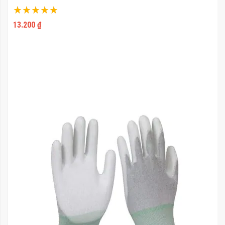
Xếp hạng:
100%
13.200 ₫