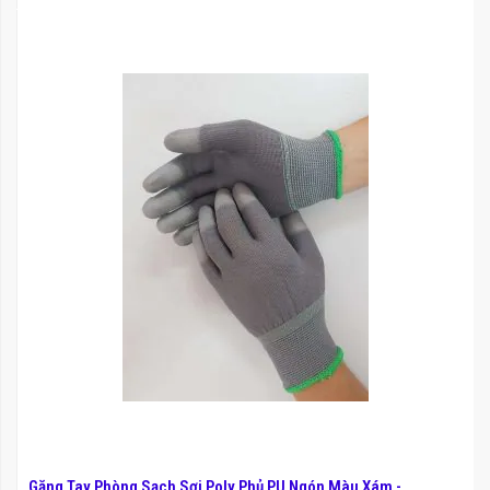
Găng Tay Phòng Sạch Sợi Poly Phủ PU Ngón Màu Xám -