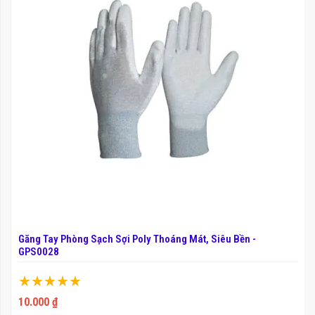
Găng Tay Phòng Sạch Sợi Poly Thoáng Mát, Siêu Bền -
GPS0028
Xếp hạng:
100%
10.000 ₫