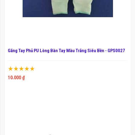
Găng Tay Phủ PU Lòng Bàn Tay Màu Trắng Siêu Bền - GPS0027
Xếp hạng:
100%
10.000 ₫