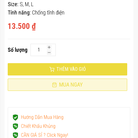
ảnh
Size:
S, M, L
Tính năng:
Chống tĩnh điện
13.500 ₫
Số lượng
THÊM VÀO GIỎ
MUA NGAY
Hướng Dẫn Mua Hàng
Chiết Khấu Khủng
CẦN GIÁ SỈ ? Click Ngay!