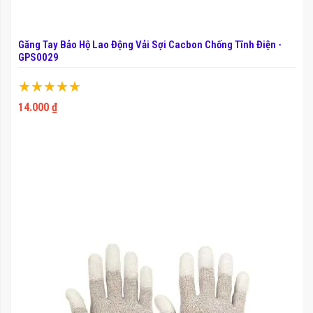
Găng Tay Bảo Hộ Lao Động Vải Sợi Cacbon Chống Tĩnh Điện -
GPS0029
Xếp hạng:
100%
14.000 ₫