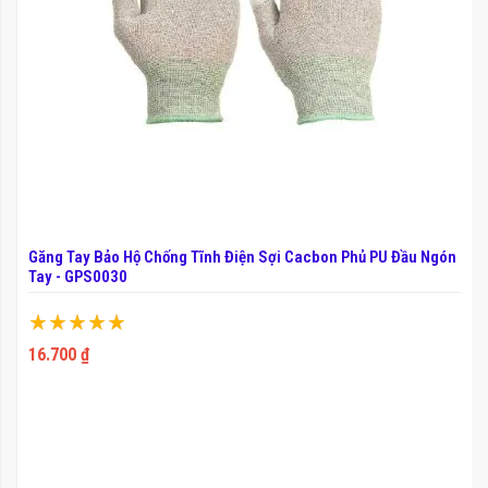
Găng Tay Bảo Hộ Chống Tĩnh Điện Sợi Cacbon Phủ PU Đầu Ngón
Tay - GPS0030
Xếp hạng:
100%
16.700 ₫