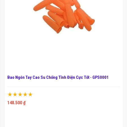
Bao Ngón Tay Cao Su Chống Tĩnh Điện Cực Tốt - GPS0001
Xếp hạng:
100%
148.500 ₫