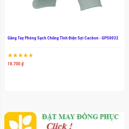
Găng Tay Phòng Sạch Chống Tĩnh Điện Sợi Cacbon - GPS0032
Xếp hạng:
100%
18.700 ₫