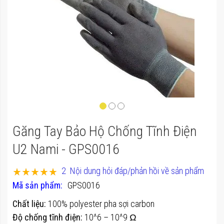
của
thư
viện
hình
ảnh
Chuyển
Găng Tay Bảo Hộ Chống Tĩnh Điện
đến
phần
U2 Nami - GPS0016
đầu
Xếp hạng:
2
Nội dung hỏi đáp/phản hồi về sản phẩm
của
100
100
% of
Mã sản phẩm
GPS0016
thư
viện
Chất liệu:
100% polyester pha sợi carbon
hình
Độ chống tĩnh điện:
10^6 – 10^9 Ω