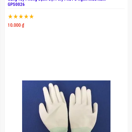
GPS0026
Xếp hạng:
100%
10.000 ₫