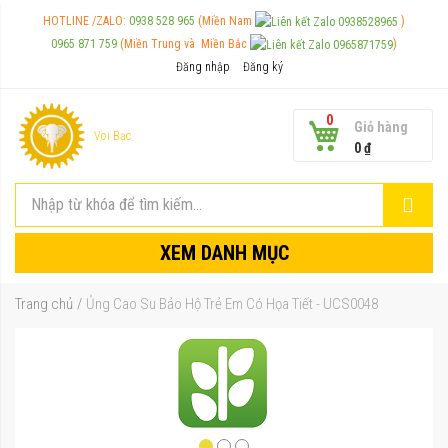
HOTLINE /ZALO:
0938 528 965
(Miền Nam
)
0965 871 759
(Miền Trung và
Miền Bắc
)
Đăng nhập
Đăng ký
0
Giỏ hàng
Voi Bạc
0 ₫
XEM DANH MỤC
Trang chủ
Ủng Cao Su Bảo Hộ Trẻ Em Có Họa Tiết - UCS0048
Chuyển
đến
phần
đầu