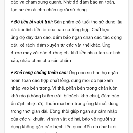
các va chạm xung quanh. Nhờ đó đảm bảo an toàn,
tạo sự êm ái cho chân người sử dụng.
+ Độ bền bỉ vượt trội:
Sản phẩm có tuổi thọ sử dụng lâu
dài bởi tính bền bỉ của cao su tổng hợp. Chất liệu
ủng độ dày dặn cao, đảm bảo ngăn chặn các tác động
cắt, xé rách, đâm xuyên từ các vật thể khác. Ủng
được may với các đường chỉ khít liền nhau tạo sự tinh
xảo, chắc chắn cho sản phẩm.
+ Khả năng chống thấm cao:
Ủng cao su bảo hộ ngăn
hoàn toàn các hợp chất lỏng, dung môi có hại xâm
nhập vào bên trong. Vì thế, phần bên trong chân luôn
khô ráo (không bị ẩm ướt, bí bách, khó chịu), đảm bảo
ổn định nhiệt độ, thoải mái bên trong ủng khi sử dụng
trong thời gian dài. Đồng thời giúp ngăn sự xâm nhập
của các vi khuẩn, vi sinh vật có hại, bảo vệ người sử
dụng không gặp các bệnh liên quan đến da như bị dị