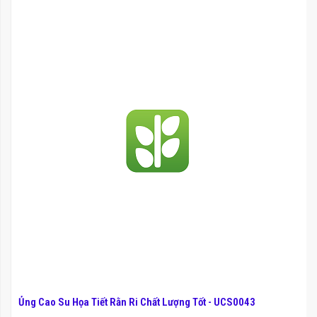
Ủng Cao Su Họa Tiết Rằn Ri Chất Lượng Tốt - UCS0043