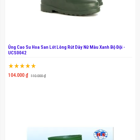
Ủng Cao Su Hoa San Lót Lông Rút Dây Nữ Màu Xanh Bộ Đội -
UCS0042
Xếp hạng:
100%
104.000 ₫
110.000 ₫