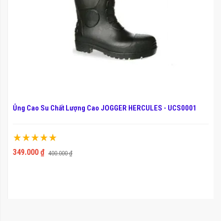
Ủng Cao Su Chất Lượng Cao JOGGER HERCULES - UCS0001
Xếp hạng:
100%
349.000 ₫
400.000 ₫