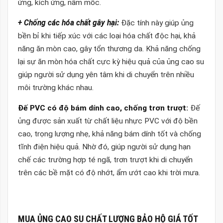
ứng, kích ứng, nấm mốc.
+ Chống các hóa chất gây hại:
Đặc tính này giúp ủng
bền bỉ khi tiếp xúc với các loại hóa chất độc hại, khả
năng ăn mòn cao, gây tổn thương da. Khả năng chống
lại sự ăn mòn hóa chất cực kỳ hiệu quả của ủng cao su
giúp người sử dụng yên tâm khi di chuyển trên nhiều
môi trường khác nhau.
Đế PVC có độ bám dính cao, chống trơn trượt:
Đế
ủng được sản xuất từ chất liệu nhực PVC với độ bền
cao, trọng lượng nhẹ, khả năng bám dính tốt và chống
tĩnh điện hiệu quả. Nhờ đó, giúp người sử dụng hạn
chế các trường hợp té ngã, trơn trượt khi di chuyển
trên các bề mặt có độ nhớt, ẩm ướt cao khi trời mưa.
MUA
ỦNG CAO SU CHẤT LƯỢNG
BẢO HỘ GIÁ TỐT