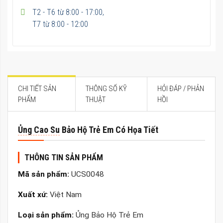
T2 - T6 từ 8:00 - 17:00,
T7 từ 8:00 - 12:00
CHI TIẾT SẢN
THÔNG SỐ KỸ
HỎI ĐÁP / PHẢN
PHẨM
THUẬT
HỒI
Ủng Cao Su
Bảo Hộ Trẻ Em Có Họa Tiết
THÔNG TIN SẢN PHẨM
Mã sản phẩm:
UCS0048
Xuất xứ:
Việt Nam
Loại sản phẩm:
Ủng Bảo Hộ Trẻ Em