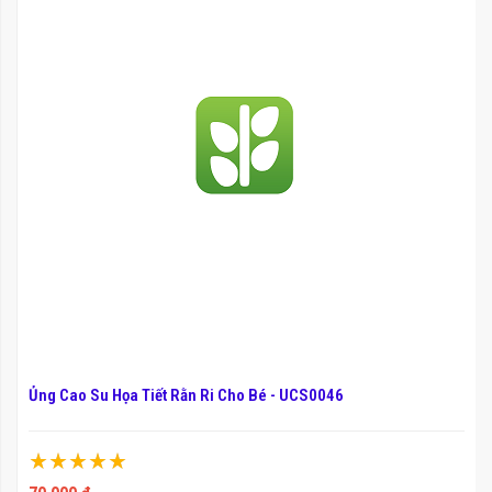
Ủng Cao Su Họa Tiết Rằn Ri Cho Bé - UCS0046
Xếp hạng:
100%