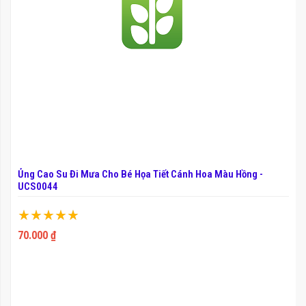
Ủng Cao Su Đi Mưa Cho Bé Họa Tiết Cánh Hoa Màu Hồng -
UCS0044
Xếp hạng:
100%
70.000 ₫