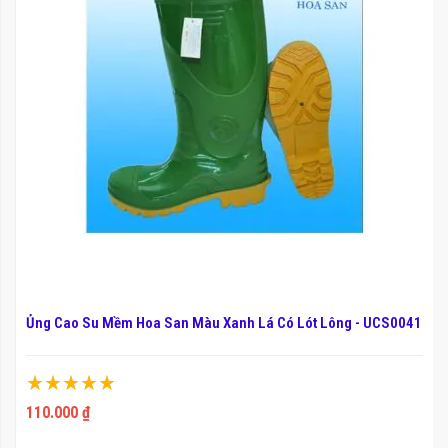
Ủng Cao Su Mềm Hoa San Màu Xanh Lá Có Lót Lông - UCS0041
Xếp hạng:
100%
110.000 ₫