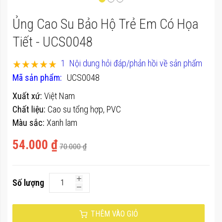
của
Chuyển
thư
Ủng Cao Su Bảo Hộ Trẻ Em Có Họa
đến
viện
phần
Tiết - UCS0048
hình
đầu
ảnh
Xếp hạng:
1
Nội dung hỏi đáp/phản hồi về sản phẩm
của
100
100
% of
Mã sản phẩm
UCS0048
thư
viện
Xuất xứ:
Việt Nam
hình
Chất liệu:
Cao su tổng hợp, PVC
ảnh
Màu sắc:
Xanh lam
54.000 ₫
70.000 ₫
Số lượng
THÊM VÀO GIỎ