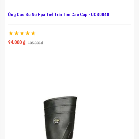
Ủng Cao Su Nữ Họa Tiết Trái Tim Cao Cấp - UCS0040
Xếp hạng:
100%
94.000 ₫
105.000 ₫