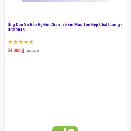
Ủng Cao Su Bảo Hộ Đôi Chân Trẻ Em Màu Tím Đẹp Chất Lượng -
UCS0045
Xếp hạng:
100%
54.000 ₫
70.000 ₫