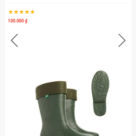
Xếp hạng:
100%
100.000 ₫